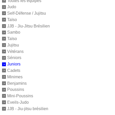
Toutes les équipes
Judo
Self-Défense / Jujitsu
Taïso
JJB - Jiu-Jitsu Brésilien
Sambo
Taïso
Jujitsu
Vétérans
Séniors
Juniors
Cadets
Minimes
Benjamins
Poussins
Mini-Poussins
Eveils-Judo
JJB - Jiu-jitsu brésilien