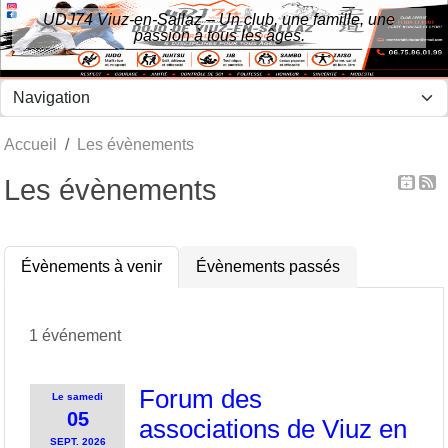
Panneau de gestion des cookies
UDJ74 Viuz-en-Sallaz – Un club, une famille, une
passion à tous les âges.
Accueil
Les évènements
Les évènements
Évènements à venir
Évènements passés
1 événement
Forum des
Le
samedi
05
associations de Viuz en
SEPT.
2026