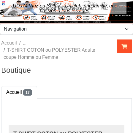
Panneau de gestion des cookies
UDJ74 Viuz-en-Sallaz – Un club, une famille, une
passion à tous les âges.
Accueil
T-SHIRT COTON ou POLYESTER Adulte
coupe Homme ou Femme
Boutique
Accueil
17