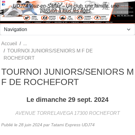
Panneau de gestion des cookies
UDJ74 Viuz-en-Sallaz – Un club, une famille, une
passion à tous les âges.
Accueil
TOURNOI JUNIORS/SENIORS M F DE
ROCHEFORT
TOURNOI JUNIORS/SENIORS M
F DE ROCHEFORT
Le
dimanche
29
sept.
2024
AVENUE TORRELAVEGA
17300
ROCHEFORT
Publié le
28 juin 2024
par Tatami Express UDJ74