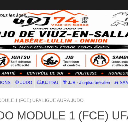
tous les âges.
TIONS
🥋 JUDO
💥JUJITSU
👘 JJB - Jiu-jitsu brésilien
🤼 SA
DULE 1 (FCE) UFA LIGUE AURA JUDO
O MODULE 1 (FCE) UF