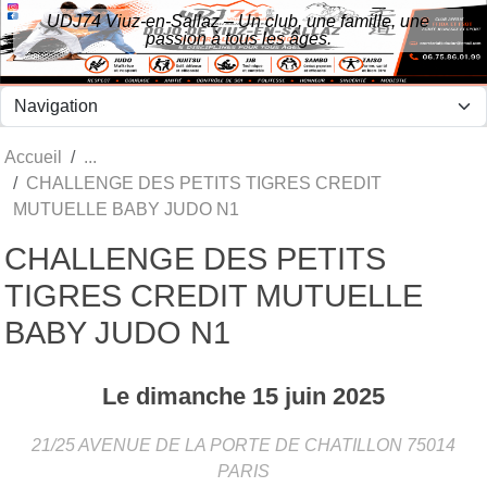
Panneau de gestion des cookies
UDJ74 Viuz-en-Sallaz – Un club, une famille, une
passion à tous les âges.
Accueil
CHALLENGE DES PETITS TIGRES CREDIT
MUTUELLE BABY JUDO N1
CHALLENGE DES PETITS
TIGRES CREDIT MUTUELLE
BABY JUDO N1
Le
dimanche
15
juin
2025
21/25 AVENUE DE LA PORTE DE CHATILLON
75014
PARIS