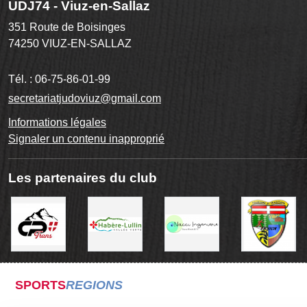
UDJ74 - Viuz-en-Sallaz
351 Route de Boisinges
74250
VIUZ-EN-SALLAZ
Tél. :
06-75-86-01-99
secretariatjudoviuz@gmail.com
Informations légales
Signaler un contenu inapproprié
Les partenaires du club
SPORTS
REGIONS