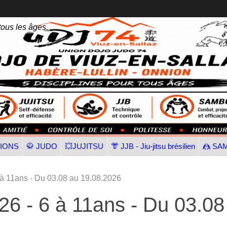
tous les âges.
TIONS
🥋 JUDO
💥JUJITSU
👘 JJB - Jiu-jitsu brésilien
🤼 SA
 11ans - Du 03.08 au 19.08.2026
 - 6 à 11ans - Du 03.08