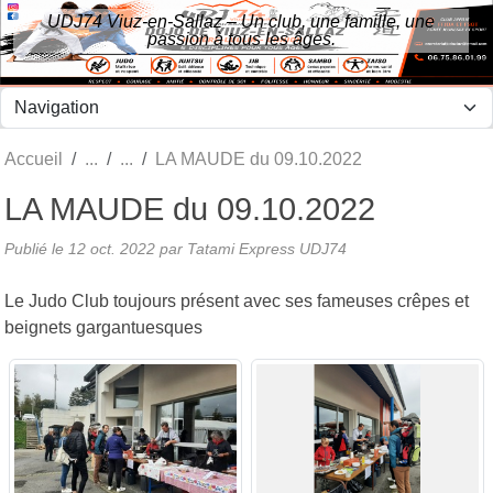
Panneau de gestion des cookies
UDJ74 Viuz-en-Sallaz – Un club, une famille, une
passion à tous les âges.
Accueil
LA MAUDE du 09.10.2022
LA MAUDE du 09.10.2022
Publié le
12 oct. 2022
par Tatami Express UDJ74
Le Judo Club toujours présent avec ses fameuses crêpes et
beignets gargantuesques