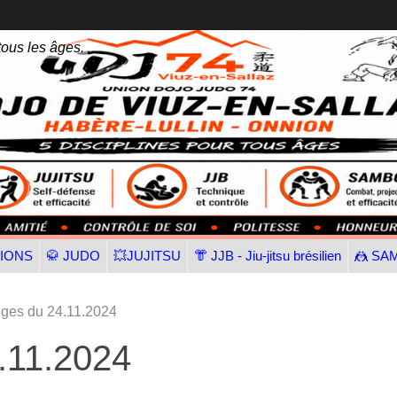
tous les âges.
TIONS
🥋 JUDO
💥JUJITSU
👘 JJB - Jiu-jitsu brésilien
🤼 SA
inges du 24.11.2024
4.11.2024