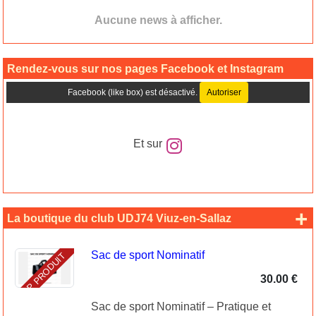
Aucune news à afficher.
Rendez-vous sur nos pages Facebook et Instagram
Facebook (like box) est désactivé.
Autoriser
Et sur
+
La boutique du club UDJ74 Viuz-en-Sallaz
Sac de sport Nominatif
TOP PRODUIT
30.00 €
Sac de sport Nominatif – Pratique et