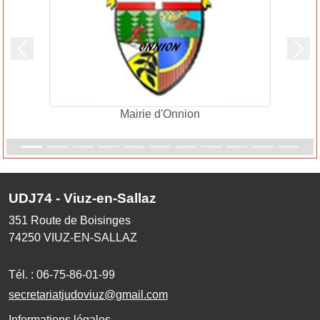
Précedent
Suiv
Mairie d'Onnion
UDJ74 - Viuz-en-Sallaz
351 Route de Boisinges
74250
VIUZ-EN-SALLAZ
Tél. :
06-75-86-01-99
secretariatjudoviuz@gmail.com
Informations légales